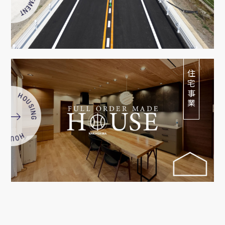
住宅事業
 HOUSING HOUSING
TATE REAL ESTATE