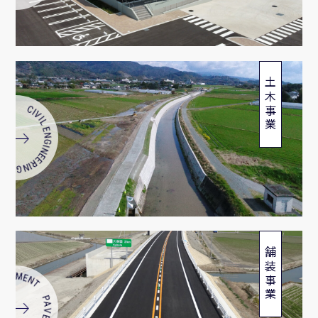
土木事業
ERING CIVIL ENGINEERING
舗装事業
PAVEMENT PAVEMENT