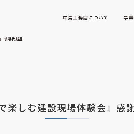
中島工務店について
事業
ごあいさつ
社是・
』感謝状贈呈
会社概要・アクセス
100年
で楽しむ建設現場体験会』感